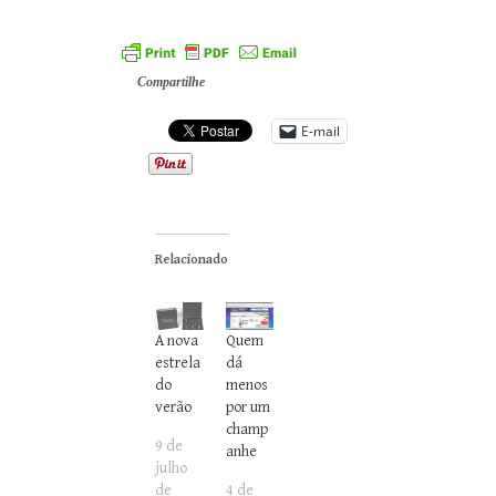
Compartilhe
E-mail
Relacionado
A nova
Quem
estrela
dá
do
menos
verão
por um
champ
9 de
anhe
julho
de
4 de