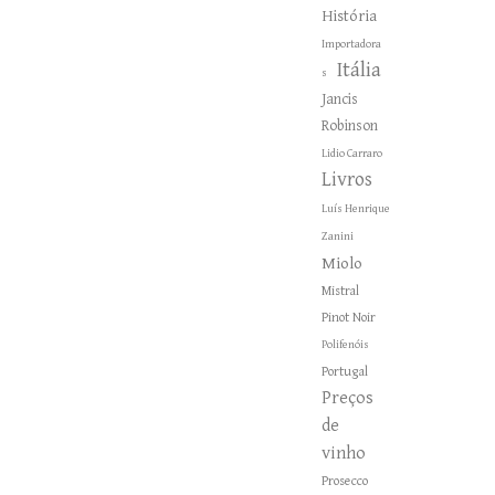
História
Importadora
Itália
s
Jancis
Robinson
Lidio Carraro
Livros
Luís Henrique
Zanini
Miolo
Mistral
Pinot Noir
Polifenóis
Portugal
Preços
de
vinho
Prosecco