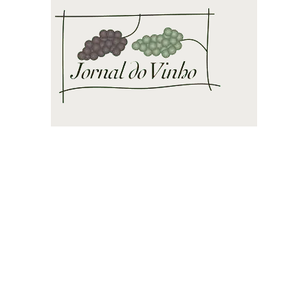
JV
Vinhos e espumantes