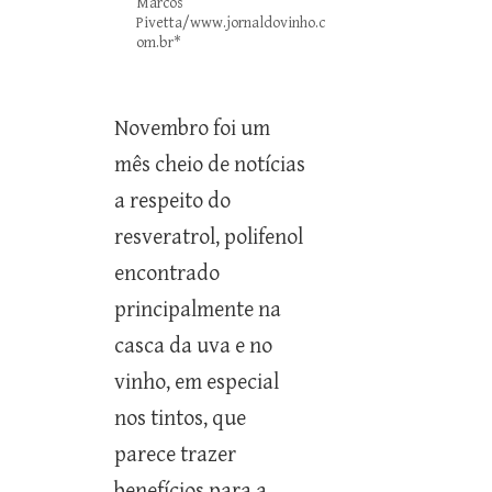
Marcos
Pivetta/www.jornaldovinho.c
om.br*
15/12/2006
Novembro foi um
mês cheio de notícias
a respeito do
resveratrol, polifenol
encontrado
principalmente na
casca da uva e no
vinho, em especial
nos tintos, que
parece trazer
benefícios para a