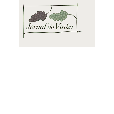
JV
Vinhos e espumantes