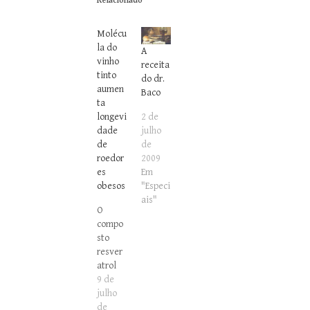
Relacionado
Molécu
la do
A
vinho
receita
tinto
do dr.
aumen
Baco
ta
2 de
longevi
julho
dade
de
de
2009
roedor
Em
es
"Especi
obesos
ais"
O
compo
sto
resver
atrol
també
9 de
m
julho
reduz
de